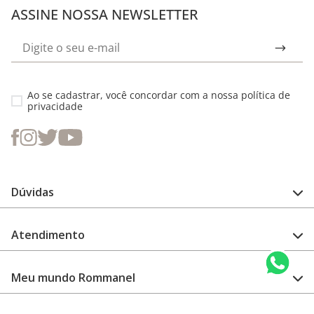
ASSINE NOSSA NEWSLETTER
Ao se cadastrar, você concordar com a nossa
política de
privacidade
Dúvidas
FAQ
Atendimento
Guia de medidas
Cuidado com a peça
Fale Conosco
Como configurar meu relógio
Meu mundo Rommanel
Encontre uma loja
Garantia
Academia Rommanel