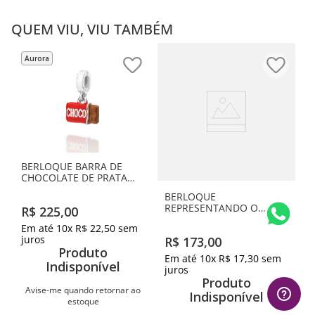
QUEM VIU, VIU TAMBÉM
Aurora
BERLOQUE BARRA DE
CHOCOLATE DE PRATA
MACIÇA 925 COM
BERLOQUE
APLICAÇÃO DE RESINA
REPRESENTANDO O
R$
225
,
00
AUTISMO DE PRATA
Em até
10
x
R$
22
,
50
sem
MACIÇA 925 COM
juros
R$
173
,
00
ZIRCÔNIA
Produto
Em até
10
x
R$
17
,
30
sem
Indisponível
juros
Produto
Avise-me quando retornar ao
Indisponível
estoque