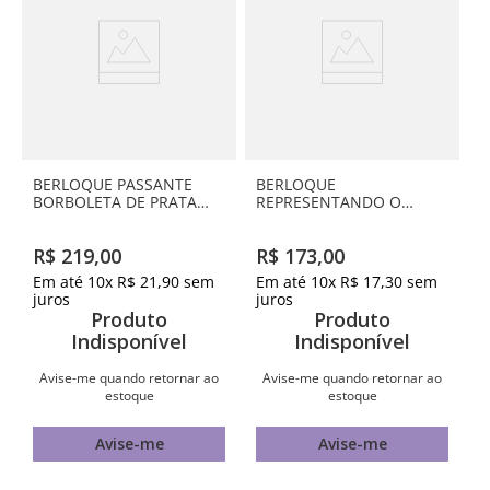
BERLOQUE PASSANTE
BERLOQUE
BORBOLETA DE PRATA
REPRESENTANDO O
MACIÇA 925 COM
AUTISMO DE PRATA
ZIRCÔNIAS
MACIÇA 925 COM
R$
219
,
00
R$
173
,
00
ZIRCÔNIA
Em até
10
x
R$
21
,
90
sem
Em até
10
x
R$
17
,
30
sem
juros
juros
Produto
Produto
Indisponível
Indisponível
Avise-me quando retornar ao
Avise-me quando retornar ao
estoque
estoque
Avise-me
Avise-me