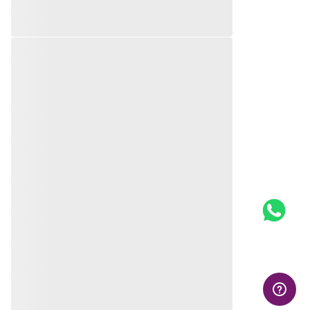
Pingentes RHODIUM
R$
81
,
00
Pingentes RHODIUM
Em até
10
x
R$
8
,
10
sem
juros
Produto
R$
42
,
60
Indisponível
Em até
10
x
R$
4
,
26
sem
juros
Avise-me quando retornar ao
Produto
estoque
Indisponível
Avise-me
Avise-me quando retornar ao
estoque
Avise-me
AVALIAÇÕES