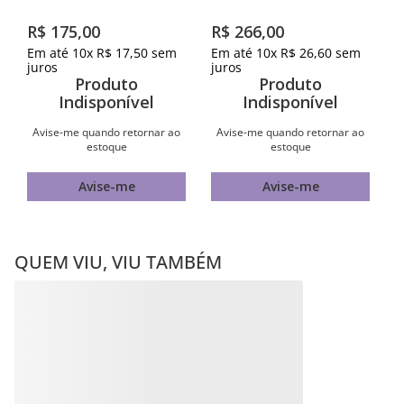
PINGENTE CAUDA DE
PINGENTE CORAÇÃO COM
BALEIA DE PRATA MACIÇA
LETRA BANHADO A OURO
925
18K COM ZIRCÔNIAS-
LETRA K
R$
175
,
00
R$
266
,
00
Em até
10
x
R$
17
,
50
sem
Em até
10
x
R$
26
,
60
sem
juros
juros
Produto
Produto
Indisponível
Indisponível
Avise-me quando retornar ao
Avise-me quando retornar ao
estoque
estoque
Avise-me
Avise-me