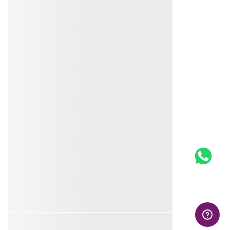
QUEM VIU, VIU TAMBÉM
PINGENTE MAPA DO
BERLOQUE FONE DE
NORDESTE DE PRATA
OUVIDO DE PRATA 925
MACIÇA 925 COM
APLICAÇÃO DE RESINA
R$
159
,
00
R$
159
,
00
Em até
10
x
R$
15
,
90
sem
Em até
10
x
R$
15
,
90
sem
juros
juros
Produto
Produto
Indisponível
Indisponível
Avise-me quando retornar ao
Avise-me quando retornar ao
estoque
estoque
Avise-me
Avise-me
AVALIAÇÕES