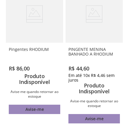
Pingentes RHODIUM
PINGENTE MENINA
BANHADO A RHODIUM
R$
86
,
00
R$
44
,
60
Produto
Em até
10
x
R$
4
,
46
sem
juros
Indisponível
Produto
Indisponível
Avise-me quando retornar ao
estoque
Avise-me quando retornar ao
estoque
Avise-me
Avise-me