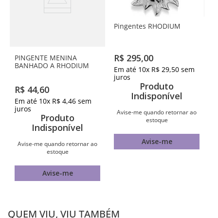
Pingentes RHODIUM
R$
295
,
00
PINGENTE MENINA
BANHADO A RHODIUM
Em até
10
x
R$
29
,
50
sem
juros
Produto
R$
44
,
60
Indisponível
Em até
10
x
R$
4
,
46
sem
juros
Avise-me quando retornar ao
Produto
estoque
Indisponível
Avise-me
Avise-me quando retornar ao
estoque
Avise-me
QUEM VIU, VIU TAMBÉM