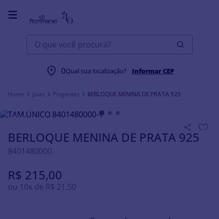
O que você procura?
0
Qual sua localização?
Informar CEP
Joias
Pingentes
BERLOQUE MENINA DE PRATA 925
BERLOQUE MENINA DE PRATA 925
8401480000
R$
215
,
00
ou
10
x de
R$
21
,
50