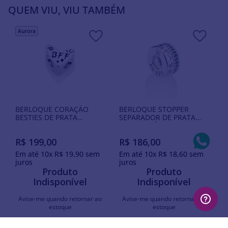
QUEM VIU, VIU TAMBÉM
Aurora
BERLOQUE CORAÇÃO
BERLOQUE STOPPER
BESTIES DE PRATA
SEPARADOR DE PRATA
MACIÇA 925 COM RESINA
COM ZIRCÔNIAS
R$
199
,
00
R$
186
,
00
Em até
10
x
R$
19
,
90
sem
Em até
10
x
R$
18
,
60
sem
juros
juros
Produto
Produto
Indisponível
Indisponível
Avise-me quando retornar ao
Avise-me quando retornar ao
estoque
estoque