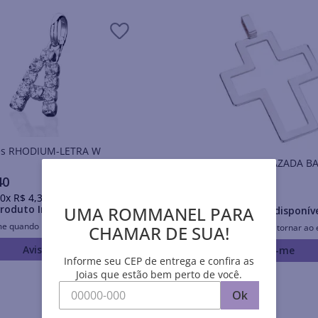
Pingentes RHODIUM-LETRA W
PINGENTE CRUZ VAZADA 
A RHODIUM
40
R$
56
,
20
0
x
R$
4
,
34
sem juros
UMA ROMMANEL PARA
roduto Indisponível
Produto Indisponív
me quando retornar ao estoque
Avise-me quando retornar ao 
CHAMAR DE SUA!
Avise-me
Avise-me
Informe seu CEP de entrega e confira as
Joias que estão bem perto de você.
Ok