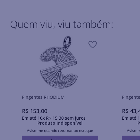
Quem viu, viu também:
Pingentes RHODIUM
R$
153
,
00
R$
43
,
Em até
10
x
R$
15
,
30
sem juros
Em até
1
Produto Indisponível
P
Avise-me quando retornar ao estoque
Avise-