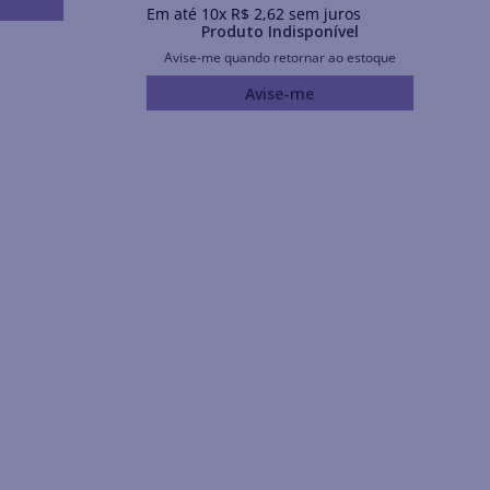
Em até
10
x
R$
2
,
62
sem juros
Produto Indisponível
Avise-me quando retornar ao estoque
Avise-me