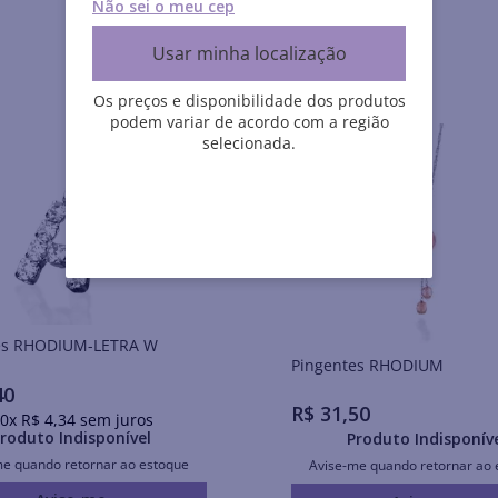
Não sei o meu cep
Usar minha localização
Os preços e disponibilidade dos produtos
podem variar de acordo com a região
selecionada.
Pingentes RHODIUM-LETRA W
Pingentes RHODIUM
40
R$
31
,
50
0
x
R$
4
,
34
sem juros
roduto Indisponível
Produto Indisponív
me quando retornar ao estoque
Avise-me quando retornar ao 