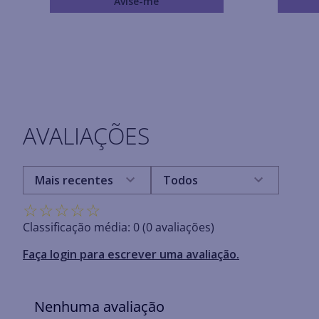
Avise-me
AVALIAÇÕES
Mais recentes
Todos
☆
☆
☆
☆
☆
Classificação média: 0
(0 avaliações)
Faça login para escrever uma avaliação.
Nenhuma avaliação