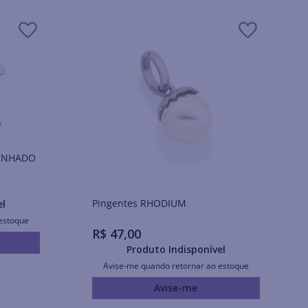
BANHADO
Pingentes RHODIUM
el
estoque
R$
47
,
00
Produto Indisponível
Avise-me quando retornar ao estoque
Avise-me