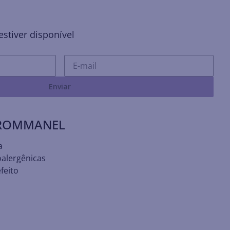
stiver disponível
Enviar
 ROMMANEL
a
oalergênicas
feito