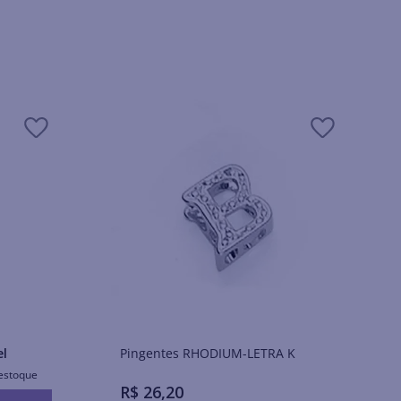
Pingentes RHODIUM-LETRA K
el
estoque
R$
26
,
20