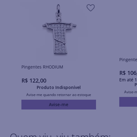
Pingentes RHODIUM
R$
106
R$
122
,
00
Em até
1
P
Produto Indisponível
Avise-
Avise-me quando retornar ao estoque
Avise-me
Quem viu, viu também: