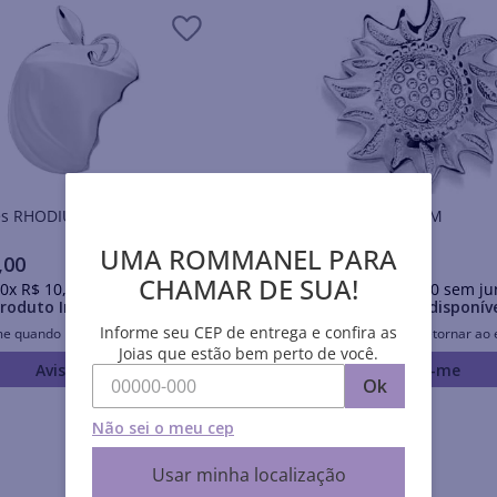
Pingentes RHODIUM
Pingentes RHODIUM
UMA ROMMANEL PARA
,
00
R$
295
,
00
CHAMAR DE SUA!
0
x
R$
10
,
60
sem juros
Em até
10
x
R$
29
,
50
sem ju
roduto Indisponível
Produto Indisponív
Informe seu CEP de entrega e confira as
me quando retornar ao estoque
Avise-me quando retornar ao 
Joias que estão bem perto de você.
Avise-me
Avise-me
Ok
Não sei o meu cep
Usar minha localização