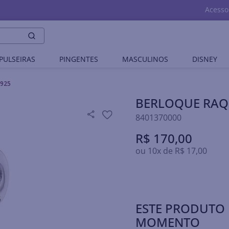
Acesso
PULSEIRAS
PINGENTES
MASCULINOS
DISNEY
 925
BERLOQUE RAQU
8401370000
R$
170
,
00
ou
10
x de
R$
17
,
00
ESTE PRODUTO 
MOMENTO