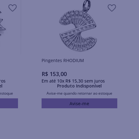
Pingentes RHODIUM
R$
153
,
00
ros
Em até
10
x
R$
15
,
30
sem juros
el
Produto Indisponível
estoque
Avise-me quando retornar ao estoque
Avise-me