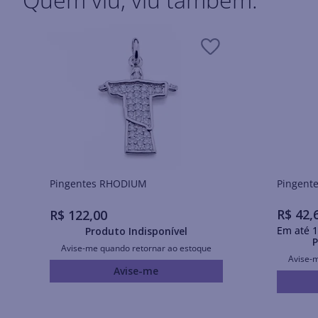
Pingentes RHODIUM
R$
42
,
R$
122
,
00
Em até
1
Produto Indisponível
P
Avise-me quando retornar ao estoque
Avise-
Avise-me