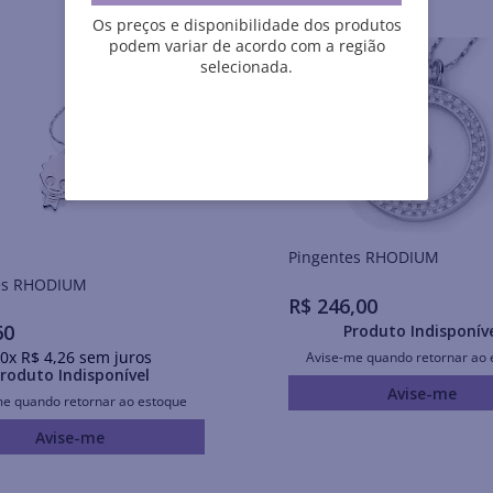
Os preços e disponibilidade dos produtos
podem variar de acordo com a região
selecionada.
Pingentes RHODIUM
Pingentes RHODIUM
R$
246
,
00
60
Produto Indisponív
0
x
R$
4
,
26
sem juros
Avise-me quando retornar ao 
roduto Indisponível
Avise-me
me quando retornar ao estoque
Avise-me