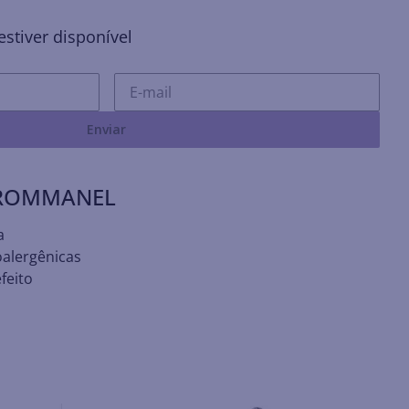
stiver disponível
Enviar
 ROMMANEL
a
oalergênicas
feito