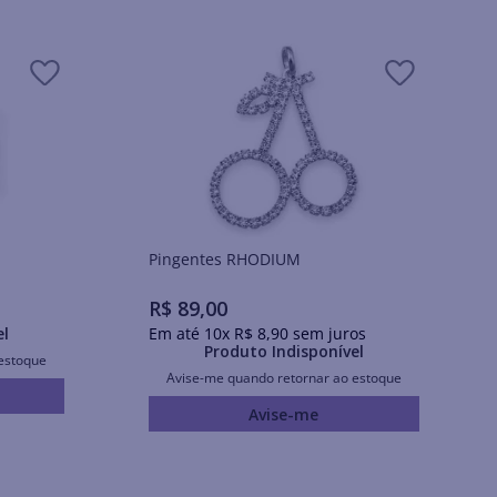
Pingentes RHODIUM
R$
89
,
00
el
Em até
10
x
R$
8
,
90
sem juros
Produto Indisponível
estoque
Avise-me quando retornar ao estoque
Avise-me