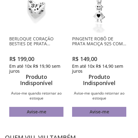
BERLOQUE CORAÇÃO
PINGENTE ROBÔ DE
BESTIES DE PRATA
PRATA MACIÇA 925 COM
MACIÇA 925 COM RESINA
RESINA
R$
199
,
00
R$
149
,
00
Em até
10
x
R$
19
,
90
sem
Em até
10
x
R$
14
,
90
sem
juros
juros
Produto
Produto
Indisponível
Indisponível
Avise-me quando retornar ao
Avise-me quando retornar ao
estoque
estoque
Avise-me
Avise-me
QUEM VIU, VIU TAMBÉM