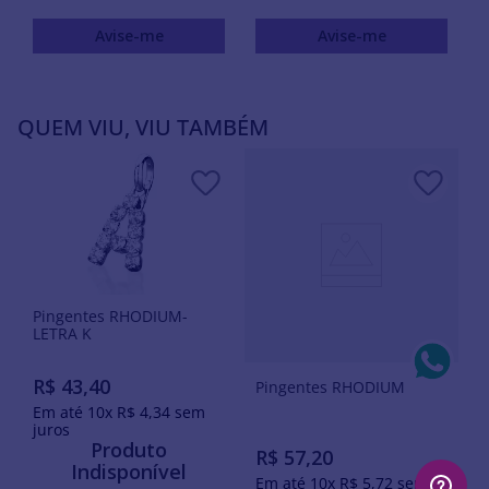
Avise-me
Avise-me
QUEM VIU, VIU TAMBÉM
Pingentes RHODIUM-
LETRA K
R$
43
,
40
Pingentes RHODIUM
Em até
10
x
R$
4
,
34
sem
juros
Produto
R$
57
,
20
Indisponível
Em até
10
x
R$
5
,
72
sem