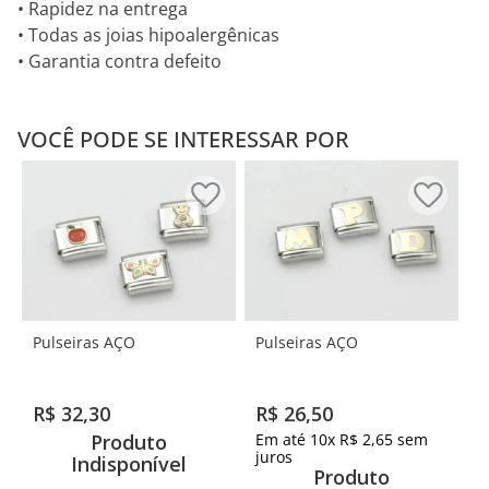
• Rapidez na entrega
• Todas as joias hipoalergênicas
• Garantia contra defeito
VOCÊ PODE SE INTERESSAR POR
Pulseiras AÇO
Pulseiras AÇO
R$
32
,
30
R$
26
,
50
Produto
Em até
10
x
R$
2
,
65
sem
juros
Indisponível
Produto