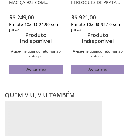
PULSEIRA PARA
BERLOQUES DE PRATA
MACIÇA 925
PULSEIRA DE PRATA
MACIÇA 925 COM
R$
921
,
00
ZIRCÔNIAS
Em até
10
x
R$
92
,
10
sem
juros
R$
249
,
00
Produto
Em até
10
x
R$
24
,
90
sem
Indisponível
juros
Produto
Avise-me quando retornar ao
Indisponível
estoque
Avise-me quando retornar ao
estoque
Avise-me
Avise-me