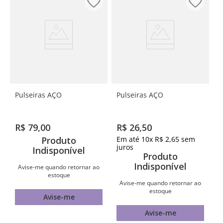
Pulseiras AÇO
Pulseiras AÇO
R$
79
,
00
R$
26
,
50
Produto
Em até
10
x
R$
2
,
65
sem
juros
Indisponível
Produto
Indisponível
Avise-me quando retornar ao
estoque
Avise-me quando retornar ao
estoque
Avise-me
Avise-me