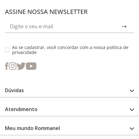
ASSINE NOSSA NEWSLETTER
Ao se cadastrar, você concordar com a nossa
política de
privacidade
Dúvidas
FAQ
Atendimento
Guia de medidas
Cuidado com a peça
Fale Conosco
Como configurar meu relógio
Meu mundo Rommanel
Encontre uma loja
Garantia