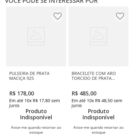
VOCÊ PODE SE INTERESSAR POR
PULSEIRA DE PRATA
BRACELETE COM ARO
MACIÇA 925
TORCIDO DE PRATA
MACIÇA 925
R$
178
,
00
R$
485
,
00
Em até
10
x
R$
17
,
80
sem
Em até
10
x
R$
48
,
50
sem
juros
juros
Produto
Produto
Indisponível
Indisponível
Avise-me quando retornar ao
Avise-me quando retornar ao
estoque
estoque