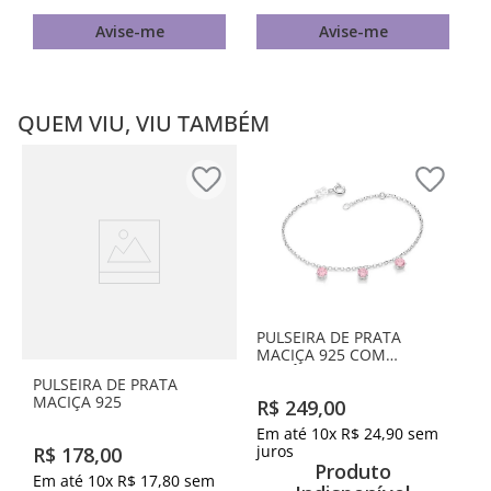
Avise-me
Avise-me
QUEM VIU, VIU TAMBÉM
PULSEIRA DE PRATA
MACIÇA 925 COM
ZIRCÔNIAS
PULSEIRA DE PRATA
MACIÇA 925
R$
249
,
00
Em até
10
x
R$
24
,
90
sem
juros
R$
178
,
00
Produto
Em até
10
x
R$
17
,
80
sem