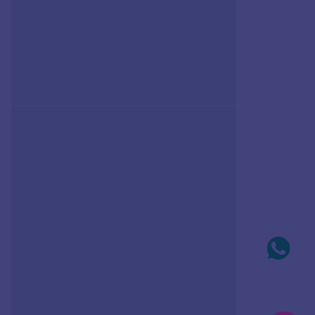
Avise-me
Avise-me
QUEM VIU, VIU TAMBÉM
PULSEIRA ELO CADEADO
PULSEIRA BANHADA A
DE PRATA 925
OURO 18K COM PÉROLAS
E CRISTAIS
R$
1
.
290
,
00
R$
271
,
00
Em até
10
x
R$
129
,
00
sem
Produto
juros
Indisponível