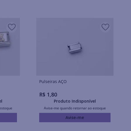
Pulseiras AÇO
R$
1
,
80
el
Produto Indisponível
estoque
Avise-me quando retornar ao estoque
Avise-me