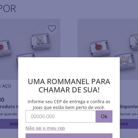
POR
UMA ROMMANEL PARA
Pulseiras AÇO
Pulseiras AÇO
CHAMAR DE SUA!
30
R$
32
,
30
Informe seu CEP de entrega e confira as
roduto Indisponível
Produto Indisponív
Joias que estão bem perto de você.
me quando retornar ao estoque
Avise-me quando retornar ao 
Ok
Avise-me
Avise-me
Não sei o meu cep