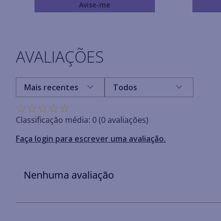
Avise-me
AVALIAÇÕES
Mais recentes
Todos
☆
☆
☆
☆
☆
Classificação média: 0
(0 avaliações)
Faça login para escrever uma avaliação.
Nenhuma avaliação