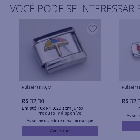
VOCÊ PODE SE INTERESSAR 
Pulseiras AÇO
R$
32
,
30
R$
32
,
Em até
10
x
R$
3
,
23
sem juros
P
Produto Indisponível
Avise-
Avise-me quando retornar ao estoque
Avise-me