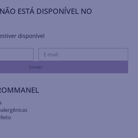
NÃO ESTÁ DISPONÍVEL NO
stiver disponível
Enviar
 ROMMANEL
a
oalergênicas
feito