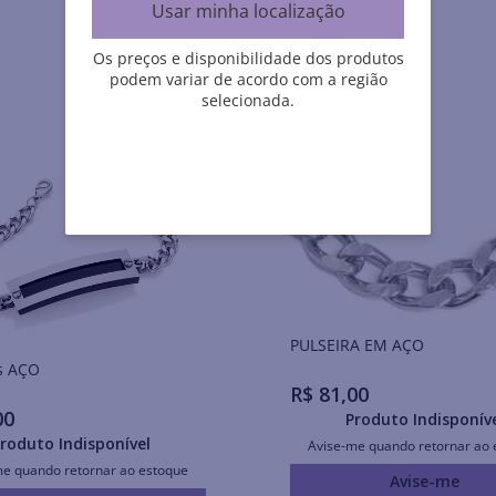
Usar minha localização
Os preços e disponibilidade dos produtos
podem variar de acordo com a região
selecionada.
PULSEIRA EM AÇO
Pulseiras AÇO
R$
81
,
00
00
Produto Indisponív
roduto Indisponível
Avise-me quando retornar ao 
me quando retornar ao estoque
Avise-me