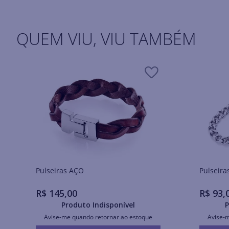
QUEM VIU, VIU TAMBÉM
Pulseiras AÇO
R$
145
,
00
R$
93
,
Produto Indisponível
P
Avise-me quando retornar ao estoque
Avise-