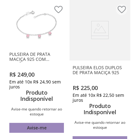
PULSEIRA DE PRATA
MACIÇA 925 COM
ZIRCÔNIAS
PULSEIRA ELOS DUPLOS
DE PRATA MACIÇA 925
R$
249
,
00
Em até
10
x
R$
24
,
90
sem
juros
R$
225
,
00
Produto
Em até
10
x
R$
22
,
50
sem
Indisponível
juros
Produto
Avise-me quando retornar ao
Indisponível
estoque
Avise-me quando retornar ao
estoque
Avise-me