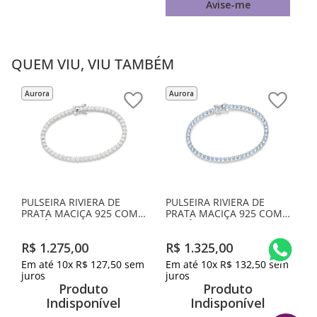
Avise-me
QUEM VIU, VIU TAMBÉM
Aurora
Aurora
PULSEIRA RIVIERA DE
PULSEIRA RIVIERA DE
PRATA MACIÇA 925 COM
PRATA MACIÇA 925 COM
ZIRCÔNIAS
ZIRCÔNIAS
R$
1
.
275
,
00
R$
1
.
325
,
00
Em até
10
x
R$
127
,
50
sem
Em até
10
x
R$
132
,
50
sem
juros
juros
Produto
Produto
Indisponível
Indisponível