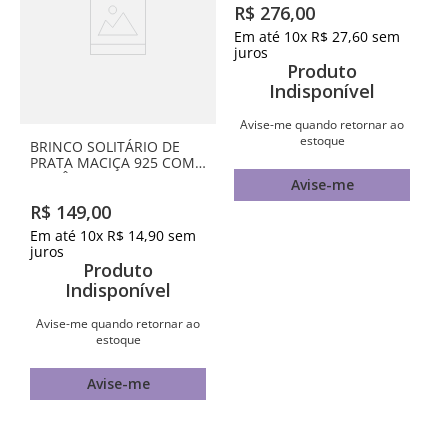
BRINCO SOLITÁRIO DE
BRINCO GOTA ABAULADO
PRATA MACIÇA 925 COM
BANHADO A OURO 18K
ZIRCÔNIAS
R$
149
,
00
R$
276
,
00
Em até
10
x
R$
14
,
90
sem
Em até
10
x
R$
27
,
60
sem
juros
juros
Produto
Produto
Indisponível
Indisponível
Avise-me quando retornar ao
Avise-me quando retornar ao
estoque
estoque
Avise-me
Avise-me