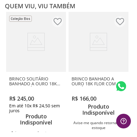
QUEM VIU, VIU TAMBÉM
Coleção Elos
BRINCO SOLITÁRIO
BRINCO BANHADO A
BANHADO A OURO 18K
OURO 18K FLOR COM
COM ZIRCÔNIAS
ZIRCÔNIAS
R$
245
,
00
R$
166
,
00
Em até
10
x
R$
24
,
50
sem
Produto
juros
Indisponível
Produto
Indisponível
Avise-me quando retornar ao
estoque
Avise-me quando retornar ao