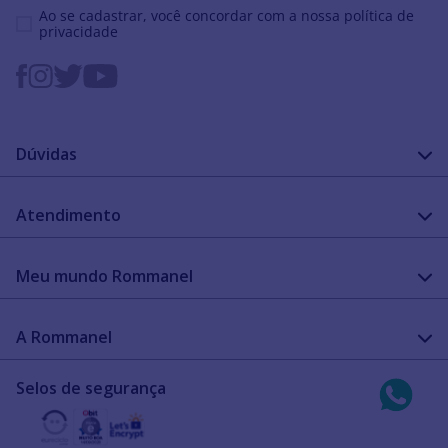
Ao se cadastrar, você concordar com a nossa
política de
privacidade
Dúvidas
FAQ
Atendimento
Guia de medidas
Cuidado com a peça
Fale Conosco
Como configurar meu relógio
Meu mundo Rommanel
Encontre uma loja
Garantia
Academia Rommanel
A Rommanel
Revenda Rommanel
Quem somos
Selos de segurança
Trabalhe conosco
Termos de uso