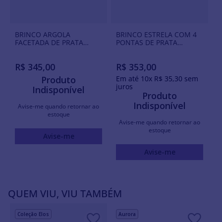
BRINCO ARGOLA
BRINCO ESTRELA COM 4
FACETADA DE PRATA
PONTAS DE PRATA
MACIÇA 925
MACIÇA 925 COM
ZIRCÔNIAS
R$
345
,
00
R$
353
,
00
Produto
Em até
10
x
R$
35
,
30
sem
juros
Indisponível
Produto
Indisponível
Avise-me quando retornar ao
estoque
Avise-me quando retornar ao
estoque
Avise-me
Avise-me
QUEM VIU, VIU TAMBÉM
Coleção Elos
Aurora