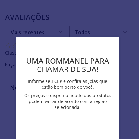
AVALIAÇÕES
Mais recentes
Todos
☆
☆
☆
☆
☆
Classificação média: 0
(0 avaliações)
UMA ROMMANEL PARA
UMA ROMMANEL PARA
Faça login para escrever uma avaliação.
CHAMAR DE SUA!
CHAMAR DE SUA!
Informe seu CEP e confira as Joias que
Informe seu CEP e confira as Joias que
Nenhuma avaliação
estão bem perto de você.
estão bem perto de você.
Os preços e disponibilidade dos produtos
Os preços e disponibilidade dos produtos
podem variar de acordo com a região
podem variar de acordo com a região
selecionada.
selecionada.