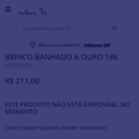
O que você procura?
Joias
Brincos
BRINCO BANHADO A OURO 18K
0
Qual sua localização?
Informar CEP
BRINCO BANHADO A OURO 18K
5233720000
R$
211
,
00
ESTE PRODUTO NÃO ESTÁ DISPONÍVEL NO
MOMENTO
Quero saber quando estiver disponível