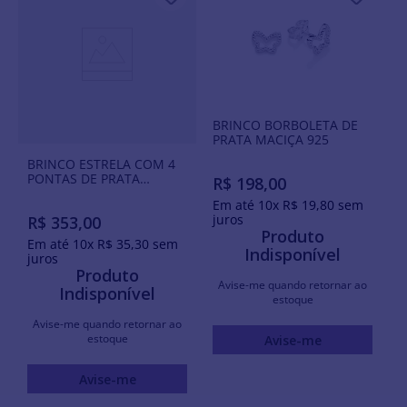
BRINCO BORBOLETA DE
PRATA MACIÇA 925
BRINCO ESTRELA COM 4
PONTAS DE PRATA
R$
198
,
00
MACIÇA 925 COM
Em até
10
x
R$
19
,
80
sem
ZIRCÔNIAS
juros
R$
353
,
00
Produto
Em até
10
x
R$
35
,
30
sem
Indisponível
juros
Produto
Avise-me quando retornar ao
Indisponível
estoque
Avise-me quando retornar ao
estoque
Avise-me
Avise-me