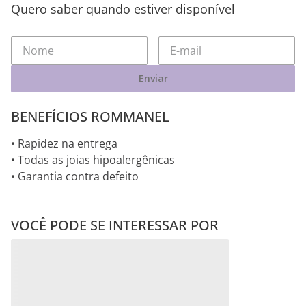
Quero saber quando estiver disponível
Enviar
BENEFÍCIOS ROMMANEL
• Rapidez na entrega
• Todas as joias hipoalergênicas
• Garantia contra defeito
VOCÊ PODE SE INTERESSAR POR
BRINCO BORBOLETA DE
KIT BRINCO CORAÇÃO E
Aurora
Aurora
PRATA MACIÇA 925
ESTRELA DE PRATA
MACIÇA 925
R$
198
,
00
R$
299
,
00