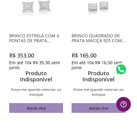
BRINCO ESTRELA COM 4
BRINCO QUADRADO DE
PONTAS DE PRATA
PRATA MACIÇA 925 COM
MACIÇA 925 COM
ZIRCÔNIAS
ZIRCÔNIAS
R$
353
,
00
R$
165
,
00
Em até
10
x
R$
35
,
30
sem
Em até
10
x
R$
16
,
50
sem
juros
juros
Produto
Produto
Indisponível
Indisponível
Avise-me quando retornar ao
Avise-me quando retornar ao
estoque
estoque
Avise-me
Avise-me
AVALIAÇÕES
1
º
gargantilha