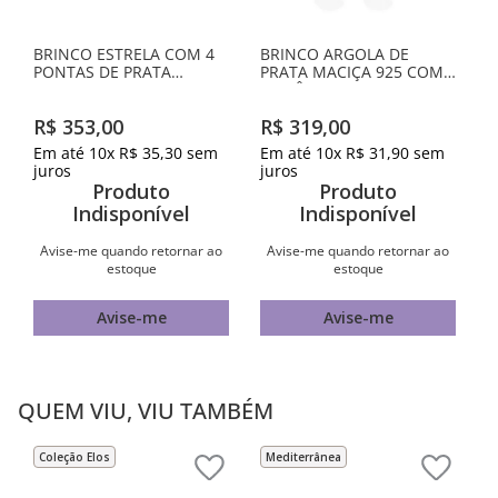
BRINCO ESTRELA COM 4
BRINCO ARGOLA DE
PONTAS DE PRATA
PRATA MACIÇA 925 COM
MACIÇA 925 COM
ZIRCÔNIAS
ZIRCÔNIAS
R$
353
,
00
R$
319
,
00
Em até
10
x
R$
35
,
30
sem
Em até
10
x
R$
31
,
90
sem
juros
juros
Produto
Produto
Indisponível
Indisponível
Avise-me quando retornar ao
Avise-me quando retornar ao
estoque
estoque
Avise-me
Avise-me
QUEM VIU, VIU TAMBÉM
Coleção Elos
Mediterrânea