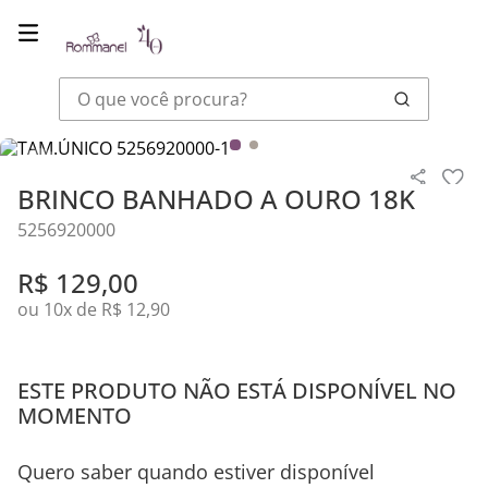
O que você procura?
Joias
Brincos
BRINCO BANHADO A OURO 18K
BRINCO BANHADO A OURO 18K
5256920000
R$
129
,
00
ou
10
x de
R$
12
,
90
ESTE PRODUTO NÃO ESTÁ DISPONÍVEL NO
MOMENTO
Quero saber quando estiver disponível