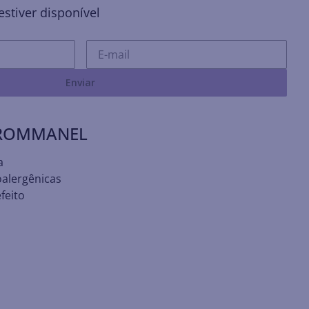
stiver disponível
Enviar
 ROMMANEL
a
oalergênicas
feito