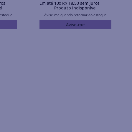
ros
Em até
10
x
R$
18
,
50
sem juros
el
Produto Indisponível
estoque
Avise-me quando retornar ao estoque
Avise-me