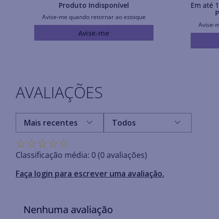
Produto Indisponível
Em até
1
P
Avise-me quando retornar ao estoque
Avise-
Avise-me
AVALIAÇÕES
Mais recentes
Todos
☆
☆
☆
☆
☆
Classificação média: 0
(0 avaliações)
Faça login para escrever uma avaliação.
Nenhuma avaliação