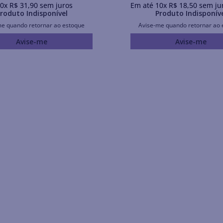
0
x
R$
31
,
90
sem juros
Em até
10
x
R$
18
,
50
sem ju
roduto Indisponível
Produto Indisponív
me quando retornar ao estoque
Avise-me quando retornar ao 
Avise-me
Avise-me