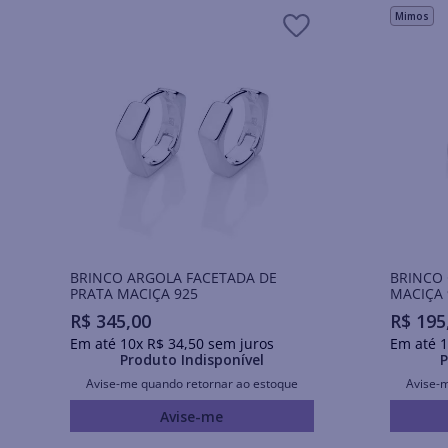
Mimos
BRINCO ARGOLA FACETADA DE
BRINCO 
PRATA MACIÇA 925
MACIÇA 
R$
345
,
00
R$
195
Em até
10
x
R$
34
,
50
sem juros
Em até
1
Produto Indisponível
P
Avise-me quando retornar ao estoque
Avise-
Avise-me