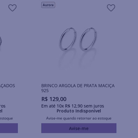
Aurora
AÇADOS
BRINCO ARGOLA DE PRATA MACIÇA
925
R$
129
,
00
ros
Em até
10
x
R$
12
,
90
sem juros
el
Produto Indisponível
estoque
Avise-me quando retornar ao estoque
Avise-me