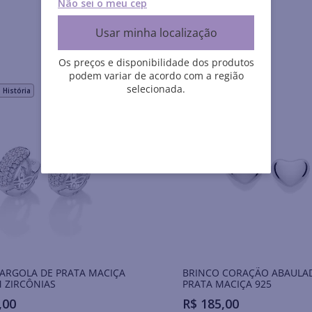
Não sei o meu cep
Usar minha localização
Os preços e disponibilidade dos produtos
podem variar de acordo com a região
selecionada.
História
Rommanel História
ARGOLA DE PRATA MACIÇA
BRINCO CORAÇÃO ABAULA
 ZIRCÔNIAS
PRATA MACIÇA 925
,
00
R$
185
,
00