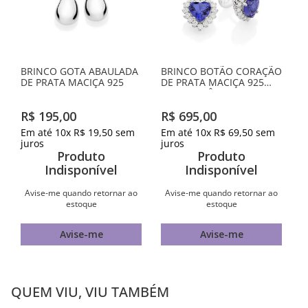
BRINCO GOTA ABAULADA
BRINCO BOTÃO CORAÇÃO
DE PRATA MACIÇA 925
DE PRATA MACIÇA 925
COM ZIRCÔNIAS
R$
195
,
00
R$
695
,
00
Em até
10
x
R$
19
,
50
sem
Em até
10
x
R$
69
,
50
sem
juros
juros
Produto
Produto
Indisponível
Indisponível
Avise-me quando retornar ao
Avise-me quando retornar ao
estoque
estoque
Avise-me
Avise-me
QUEM VIU, VIU TAMBÉM