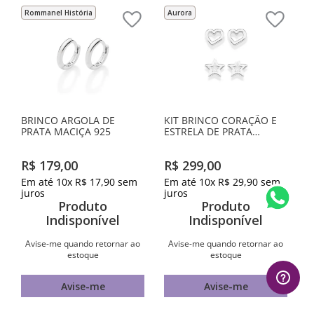
Rommanel História
Aurora
BRINCO ARGOLA DE
KIT BRINCO CORAÇÃO E
PRATA MACIÇA 925
ESTRELA DE PRATA
MACIÇA 925
R$
179
,
00
R$
299
,
00
Em até
10
x
R$
17
,
90
sem
Em até
10
x
R$
29
,
90
sem
juros
juros
Produto
Produto
Indisponível
Indisponível
Avise-me quando retornar ao
Avise-me quando retornar ao
estoque
estoque
Avise-me
Avise-me