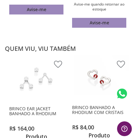
Avise-me quando retornar ao
estoque
Avise-me
Avise-me
QUEM VIU, VIU TAMBÉM
BRINCO BANHADO A
BRINCO EAR JACKET
RHODIUM COM CRISTAIS
BANHADO A RHODIUM
R$
84
,
00
R$
164
,
00
Produto
Produto