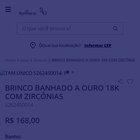
O que você procura?
0
Qual sua localização?
Informar CEP
Joias
Brincos
BRINCO BANHADO A OURO 18K COM ZIRCÔNIAS
BRINCO BANHADO A OURO 18K
COM ZIRCÔNIAS
5262450014
R$
168
,
00
Banho: