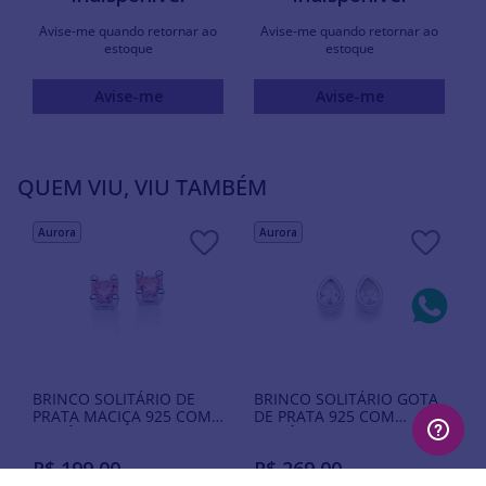
Avise-me quando retornar ao
Avise-me quando retornar ao
estoque
estoque
Avise-me
Avise-me
QUEM VIU, VIU TAMBÉM
Aurora
Aurora
BRINCO SOLITÁRIO DE
BRINCO SOLITÁRIO GOTA
PRATA MACIÇA 925 COM
DE PRATA 925 COM
ZIRCÔNIAS
ZIRCÔNIAS
R$
199
,
00
R$
269
,
00