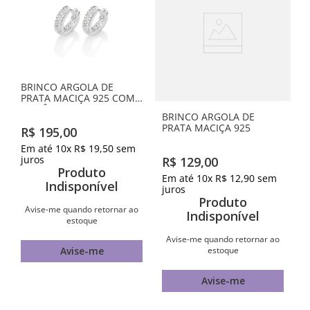
BRINCO ARGOLA DE
PRATA MACIÇA 925 COM
ZIRCÔNIAS
BRINCO ARGOLA DE
PRATA MACIÇA 925
R$
195
,
00
Em até
10
x
R$
19
,
50
sem
juros
R$
129
,
00
Produto
Em até
10
x
R$
12
,
90
sem
Indisponível
juros
Produto
Avise-me quando retornar ao
Indisponível
estoque
Avise-me quando retornar ao
estoque
Avise-me
Avise-me