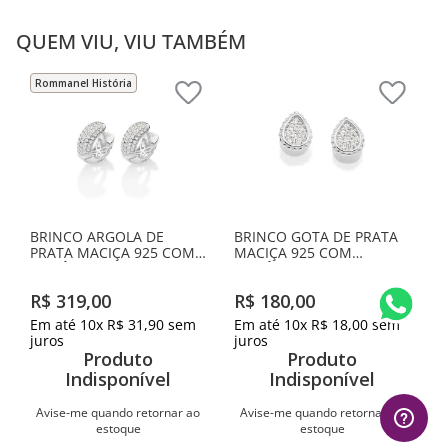
QUEM VIU, VIU TAMBÉM
Rommanel História
BRINCO ARGOLA DE
BRINCO GOTA DE PRATA
PRATA MACIÇA 925 COM
MACIÇA 925 COM
ZIRCÔNIAS
ZIRCÔNIAS
R$
319
,
00
R$
180
,
00
Em até
10
x
R$
31
,
90
sem
Em até
10
x
R$
18
,
00
sem
juros
juros
Produto
Produto
Indisponível
Indisponível
Avise-me quando retornar ao
Avise-me quando retornar ao
estoque
estoque