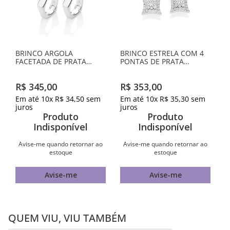
BRINCO ARGOLA
BRINCO ESTRELA COM 4
FACETADA DE PRATA
PONTAS DE PRATA
MACIÇA 925
MACIÇA 925 COM
ZIRCÔNIAS
R$
345
,
00
R$
353
,
00
Em até
10
x
R$
34
,
50
sem
Em até
10
x
R$
35
,
30
sem
juros
juros
Produto
Produto
Indisponível
Indisponível
Avise-me quando retornar ao
Avise-me quando retornar ao
estoque
estoque
Avise-me
Avise-me
QUEM VIU, VIU TAMBÉM