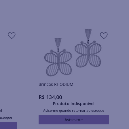
Brincos RHODIUM
R$
134
,
00
Produto Indisponível
el
Avise-me quando retornar ao estoque
estoque
Avise-me