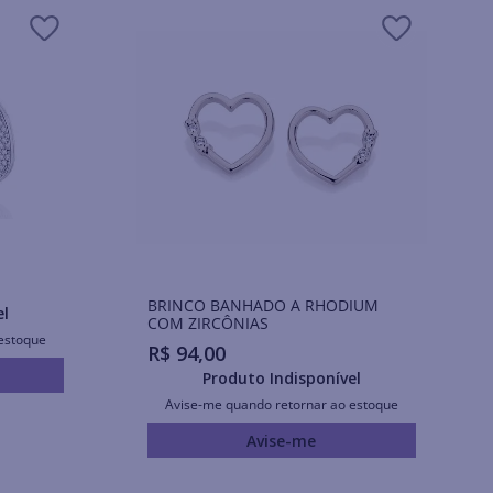
BRINCO BANHADO A RHODIUM
el
COM ZIRCÔNIAS
estoque
R$
94
,
00
Produto Indisponível
Avise-me quando retornar ao estoque
Avise-me