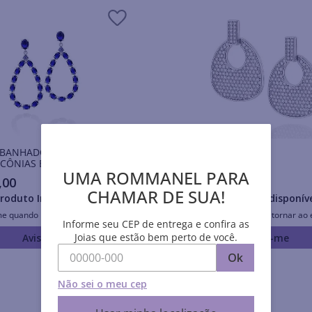
 BANHADO A RHODIUM
Brincos RHODIUM
CÔNIAS E CRISTAIS
UMA ROMMANEL PARA
,
00
R$
712
,
00
CHAMAR DE SUA!
roduto Indisponível
Produto Indisponív
me quando retornar ao estoque
Avise-me quando retornar ao 
Informe seu CEP de entrega e confira as
Joias que estão bem perto de você.
Avise-me
Avise-me
Ok
Não sei o meu cep