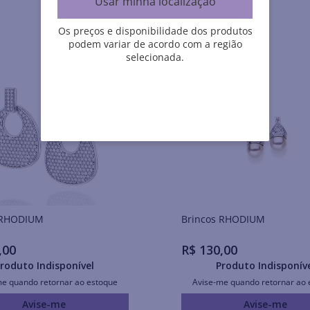
Usar minha localização
Os preços e disponibilidade dos produtos
podem variar de acordo com a região
selecionada.
Brincos RHODIUM
Brincos RHODIUM
,
00
R$
130
,
00
roduto Indisponível
Produto Indisponív
me quando retornar ao estoque
Avise-me quando retornar ao 
Avise-me
Avise-me