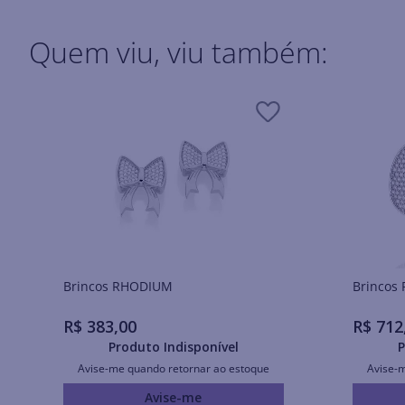
Quem viu, viu também:
Brincos RHODIUM
R$
383
,
00
R$
712
Produto Indisponível
P
Avise-me quando retornar ao estoque
Avise-
Avise-me