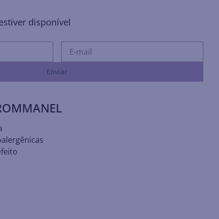
stiver disponível
Enviar
 ROMMANEL
a
oalergênicas
feito