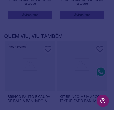
estoque
estoque
Avise-me
Avise-me
QUEM VIU, VIU TAMBÉM
Mediterrânea
BRINCO PALITO E CAUDA
KIT BRINCO MEIA ARGOLA
DE BALEIA BANHADO A
TEXTURIZADO BANHADO
OURO 18K
A OURO 18K
R$
132
,
00
R$
420
,
00