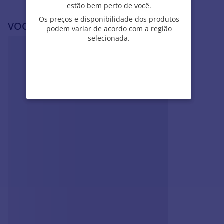
estão bem perto de você.
estão bem perto de você.
Os preços e disponibilidade dos produtos
Os preços e disponibilidade dos produtos
VOCÊ PODE SE INTERESSAR POR
podem variar de acordo com a região
podem variar de acordo com a região
selecionada.
selecionada.