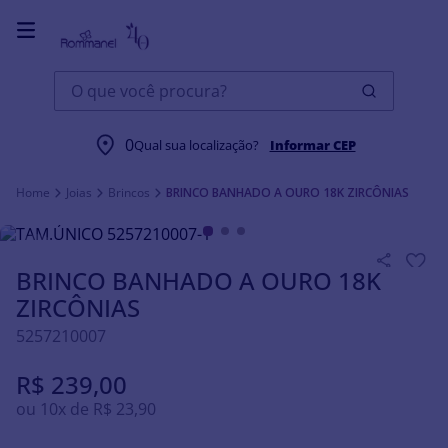
O que você procura?
0
Qual sua localização?
Informar CEP
Joias
Brincos
BRINCO BANHADO A OURO 18K ZIRCÔNIAS
BRINCO BANHADO A OURO 18K
ZIRCÔNIAS
5257210007
R$
239
,
00
ou
10
x de
R$
23
,
90