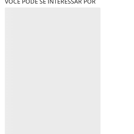
VOCÊ PODE SE INTERESSAR POR
Brincos JOIA BANHADA
Brincos JOIA BANHADA
OURO 18K
OURO 18K
R$
412
,
00
R$
256
,
00
Produto
Produto
Indisponível
Indisponível
Avise-me quando retornar ao
Avise-me quando retornar ao
estoque
estoque
Avise-me
Avise-me
QUEM VIU, VIU TAMBÉM
Brincos JOIA BANHADA
Brincos JOIA BANHADA
OURO 18K
OURO 18K
R$
361
,
00
R$
308
,
00