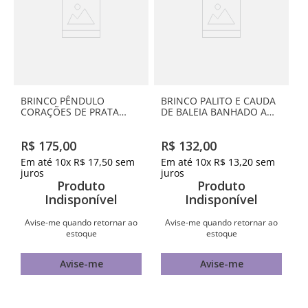
BRINCO PÊNDULO
BRINCO PALITO E CAUDA
CORAÇÕES DE PRATA
DE BALEIA BANHADO A
MACIÇA 925
OURO 18K
R$
175
,
00
R$
132
,
00
Em até
10
x
R$
17
,
50
sem
Em até
10
x
R$
13
,
20
sem
juros
juros
Produto
Produto
Indisponível
Indisponível
Avise-me quando retornar ao
Avise-me quando retornar ao
estoque
estoque
Avise-me
Avise-me