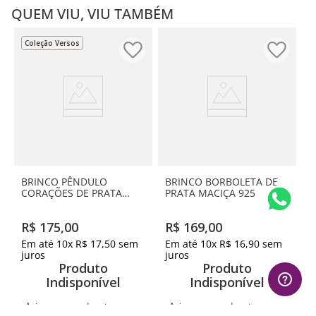
QUEM VIU, VIU TAMBÉM
Coleção Versos
BRINCO PÊNDULO
BRINCO BORBOLETA DE
CORAÇÕES DE PRATA
PRATA MACIÇA 925
MACIÇA 925
R$
175
,
00
R$
169
,
00
Em até
10
x
R$
17
,
50
sem
Em até
10
x
R$
16
,
90
sem
juros
juros
Produto
Produto
Indisponível
Indisponível
Avise-me quando retornar ao
Avise-me quando retornar ao