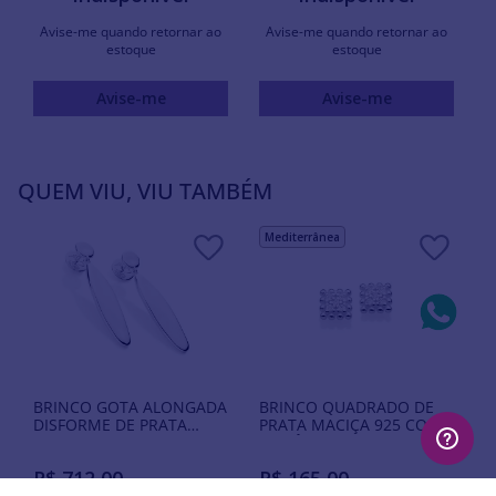
Avise-me quando retornar ao
Avise-me quando retornar ao
estoque
estoque
Avise-me
Avise-me
QUEM VIU, VIU TAMBÉM
Mediterrânea
BRINCO GOTA ALONGADA
BRINCO QUADRADO DE
DISFORME DE PRATA
PRATA MACIÇA 925 COM
MACIÇA 925
ZIRCÔNIAS
R$
712
,
00
R$
165
,
00