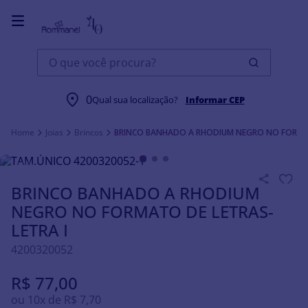
O que você procura?
0
Qual sua localização?
Informar CEP
Joias
Brincos
BRINCO BANHADO A RHODIUM NEGRO NO FORMAT
BRINCO BANHADO A RHODIUM
NEGRO NO FORMATO DE LETRAS-
LETRA I
4200320052
R$
77
,
00
ou
10
x de
R$
7
,
70