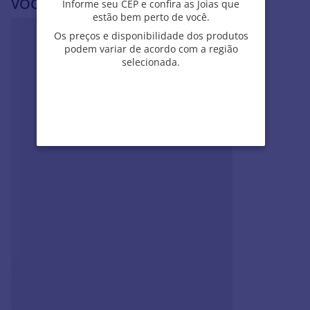
Informe seu CEP e confira as Joias que
Informe seu CEP e confira as Joias que
• Garantia contra defeito
estão bem perto de você.
estão bem perto de você.
Os preços e disponibilidade dos produtos
Os preços e disponibilidade dos produtos
podem variar de acordo com a região
podem variar de acordo com a região
VOCÊ PODE SE INTERESSAR POR
selecionada.
selecionada.