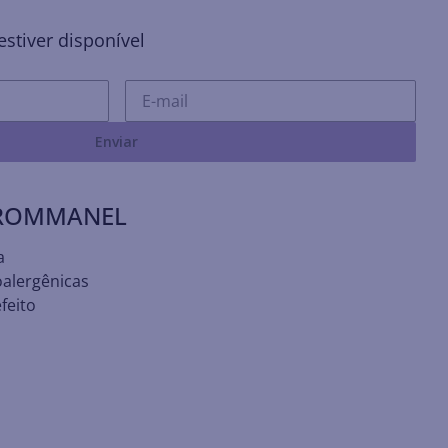
stiver disponível
Enviar
 ROMMANEL
a
oalergênicas
feito