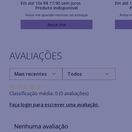
Em até
10
x
R$
17
,
90
sem juros
Em até
1
Produto Indisponível
P
Avise-me quando retornar ao estoque
Avise-
Avise-me
AVALIAÇÕES
Mais recentes
Todos
☆
☆
☆
☆
☆
Classificação média: 0
(0 avaliações)
Faça login para escrever uma avaliação.
Nenhuma avaliação