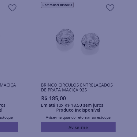
Rommanel História
 MACIÇA
BRINCO CÍRCULOS ENTRELAÇADOS
DE PRATA MACIÇA 925
R$
185
,
00
ros
Em até
10
x
R$
18
,
50
sem juros
el
Produto Indisponível
estoque
Avise-me quando retornar ao estoque
Avise-me