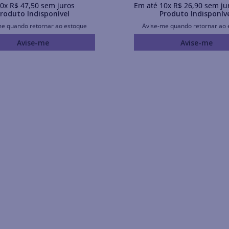
0
x
R$
47
,
50
sem juros
Em até
10
x
R$
26
,
90
sem ju
roduto Indisponível
Produto Indisponív
me quando retornar ao estoque
Avise-me quando retornar ao 
Avise-me
Avise-me