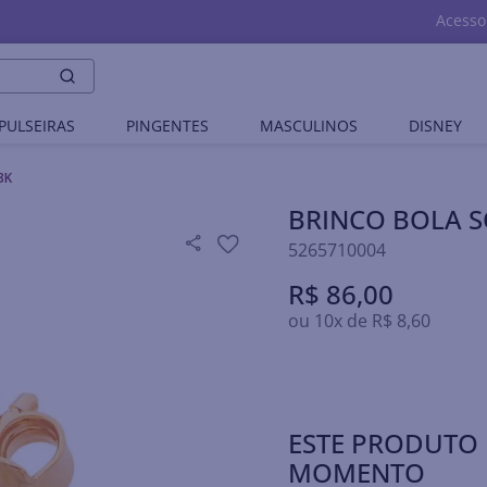
Acesso
PULSEIRAS
PINGENTES
MASCULINOS
DISNEY
8K
BRINCO BOLA 
5265710004
R$
86
,
00
ou
10
x de
R$
8
,
60
ESTE PRODUTO 
MOMENTO