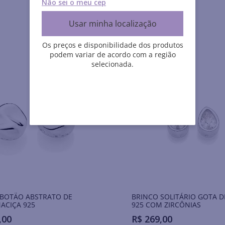
Não sei o meu cep
Usar minha localização
Os preços e disponibilidade dos produtos
podem variar de acordo com a região
selecionada.
Aurora
 BOTÃO ABSTRATO DE
BRINCO SOLITÁRIO GOTA D
ACIÇA 925
925 COM ZIRCÔNIAS
,
00
R$
269
,
00