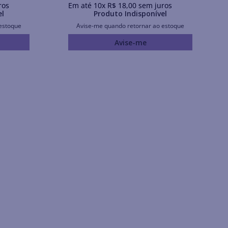
ros
Em até
10
x
R$
18
,
00
sem juros
el
Produto Indisponível
estoque
Avise-me quando retornar ao estoque
Avise-me