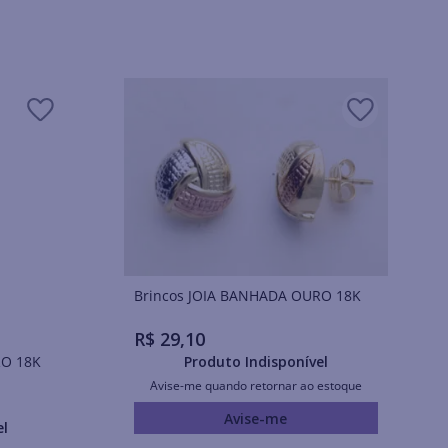
Brincos JOIA BANHADA OURO 18K
R$
29
,
10
URO 18K
Produto Indisponível
Avise-me quando retornar ao estoque
Avise-me
el