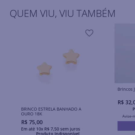
QUEM VIU, VIU TAMBÉM
R$
32
,
BRINCO ESTRELA BANHADO A
P
OURO 18K
Avise-
R$
75
,
00
Em até
10
x
R$
7
,
50
sem juros
Produto Indisponível