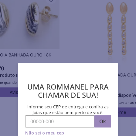
Brincos JOIA BANHADA OURO 18K
70
Brincos JOIA BANHADA O
roduto Indisponível
me quando retornar ao estoque
UMA ROMMANEL PARA
R$
109
,
00
Avise-me
CHAMAR DE SUA!
Produto Indisponív
Avise-me quando retornar ao 
Informe seu CEP de entrega e confira as
Avise-me
Joias que estão bem perto de você.
Ok
Não sei o meu cep