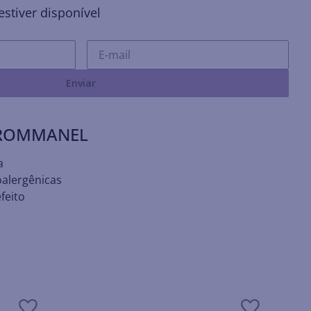
stiver disponível
Enviar
 ROMMANEL
a
oalergênicas
feito