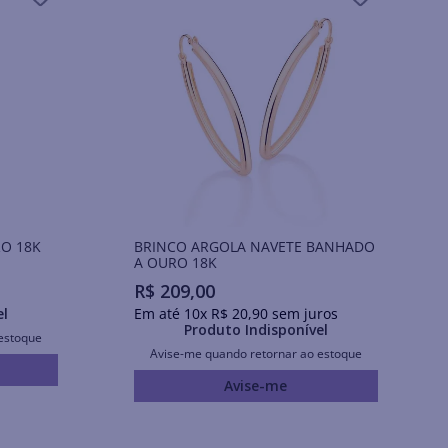
URO 18K
BRINCO ARGOLA NAVETE BANHADO
A OURO 18K
R$
209
,
00
el
Em até
10
x
R$
20
,
90
sem juros
Produto Indisponível
estoque
Avise-me quando retornar ao estoque
Avise-me