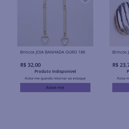
Brincos JOIA BANHADA OURO 18K
R$
32
,
00
R$
23
,
Produto Indisponível
P
Avise-me quando retornar ao estoque
Avise-
Avise-me