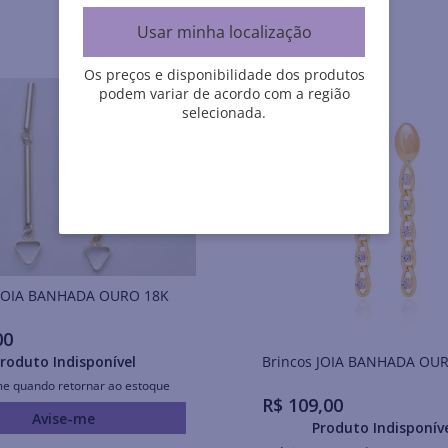
Usar minha localização
Os preços e disponibilidade dos produtos
podem variar de acordo com a região
selecionada.
Brincos JOIA BANHADA OURO 18K
00
Brincos JOIA BANHADA O
roduto Indisponível
me quando retornar ao estoque
R$
109
,
00
Avise-me
Produto Indisponív