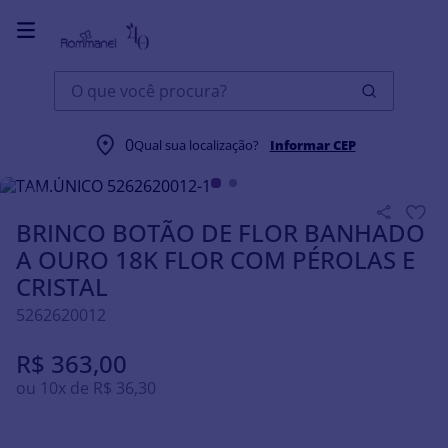
O que você procura?
0
Joias
Brincos
Qual sua localização?
BRINCO BOTÃO DE FLOR BANHADO A OURO 18K F
Informar CEP
BRINCO BOTÃO DE FLOR BANHADO
A OURO 18K FLOR COM PÉROLAS E
CRISTAL
5262620012
R$
363
,
00
ou
10
x de
R$
36
,
30