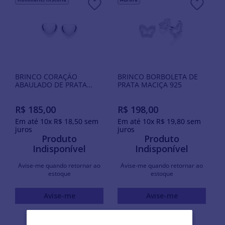
BRINCO CORAÇÃO
BRINCO BORBOLETA DE
ABAULADO DE PRATA
PRATA MACIÇA 925
MACIÇA 925
R$
185
,
00
R$
198
,
00
Em até
10
x
R$
18
,
50
sem
Em até
10
x
R$
19
,
80
sem
juros
juros
Produto
Produto
Indisponível
Indisponível
Avise-me quando retornar ao
Avise-me quando retornar ao
estoque
estoque
Avise-me
Avise-me