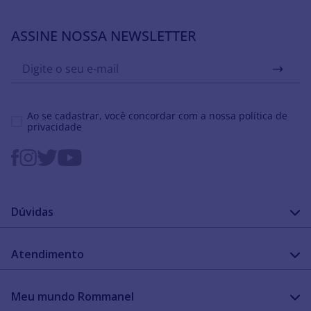
ASSINE NOSSA NEWSLETTER
Ao se cadastrar, você concordar com a nossa
política de
privacidade
Dúvidas
FAQ
Atendimento
Guia de medidas
Cuidado com a peça
Fale Conosco
Como configurar meu relógio
Meu mundo Rommanel
Encontre uma loja