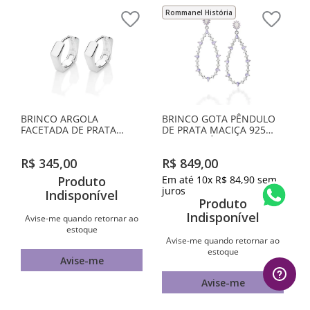
Rommanel História
BRINCO ARGOLA
BRINCO GOTA PÊNDULO
FACETADA DE PRATA
DE PRATA MACIÇA 925
MACIÇA 925
COM ZIRCÔNIAS
R$
345
,
00
R$
849
,
00
Produto
Em até
10
x
R$
84
,
90
sem
juros
Indisponível
Produto
Indisponível
Avise-me quando retornar ao
estoque
Avise-me quando retornar ao
estoque
Avise-me
Avise-me