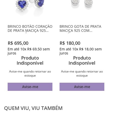
BRINCO BOTÃO CORAÇÃO
BRINCO GOTA DE PRATA
DE PRATA MACIÇA 925
MACIÇA 925 COM
COM ZIRCÔNIAS
ZIRCÔNIAS
R$
695
,
00
R$
180
,
00
Em até
10
x
R$
69
,
50
sem
Em até
10
x
R$
18
,
00
sem
juros
juros
Produto
Produto
Indisponível
Indisponível
Avise-me quando retornar ao
Avise-me quando retornar ao
estoque
estoque
Avise-me
Avise-me
QUEM VIU, VIU TAMBÉM