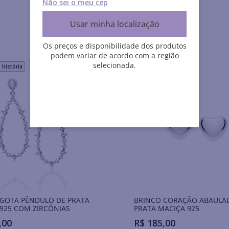
Não sei o meu cep
Usar minha localização
Os preços e disponibilidade dos produtos
podem variar de acordo com a região
selecionada.
História
Rommanel História
 GOTA PÊNDULO DE PRATA
BRINCO CORAÇÃO ABAULA
925 COM ZIRCÔNIAS
PRATA MACIÇA 925
,
00
R$
185
,
00