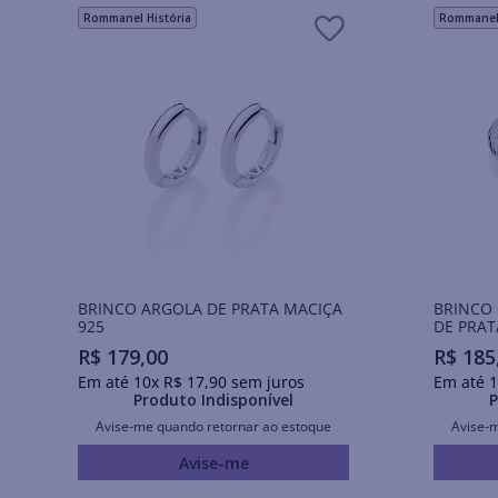
Rommanel História
Rommanel 
BRINCO ARGOLA DE PRATA MACIÇA
BRINCO
925
DE PRAT
R$
179
,
00
R$
185
Em até
10
x
R$
17
,
90
sem juros
Em até
1
Produto Indisponível
P
Avise-me quando retornar ao estoque
Avise-
Avise-me