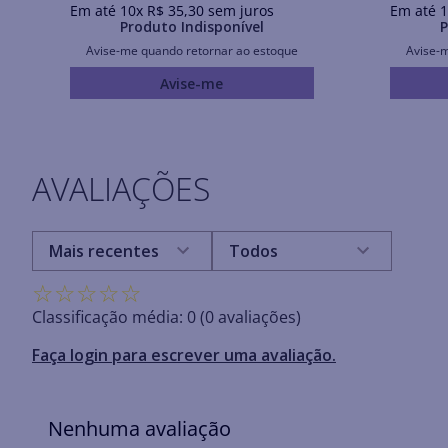
Em até
10
x
R$
35
,
30
sem juros
Em até
1
Produto Indisponível
P
Avise-me quando retornar ao estoque
Avise-
Avise-me
AVALIAÇÕES
Mais recentes
Todos
☆
☆
☆
☆
☆
Classificação média: 0
(0 avaliações)
Faça login para escrever uma avaliação.
Nenhuma avaliação