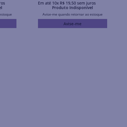
ros
Em até
10
x
R$
19
,
50
sem juros
el
Produto Indisponível
estoque
Avise-me quando retornar ao estoque
Avise-me