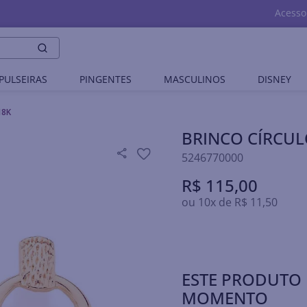
Acesso
PULSEIRAS
PINGENTES
MASCULINOS
DISNEY
18K
BRINCO CÍRCU
5246770000
R$
115
,
00
ou
10
x de
R$
11
,
50
ESTE PRODUTO 
MOMENTO