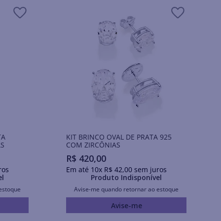
TA
KIT BRINCO OVAL DE PRATA 925
AS
COM ZIRCÔNIAS
R$
420
,
00
ros
Em até
10
x
R$
42
,
00
sem juros
el
Produto Indisponível
estoque
Avise-me quando retornar ao estoque
Avise-me