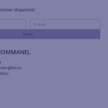
stiver disponível
Enviar
 ROMMANEL
a
oalergênicas
feito