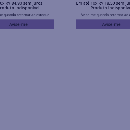
0
x
R$
84
,
90
sem juros
Em até
10
x
R$
18
,
50
sem ju
roduto Indisponível
Produto Indisponív
me quando retornar ao estoque
Avise-me quando retornar ao 
Avise-me
Avise-me