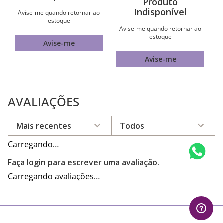
Divina
BRINCO ARGOLA
BRINCO BOTÃO CORAÇÃO
FACETADA DE PRATA
DE PRATA MACIÇA 925
MACIÇA 925
COM ZIRCÔNIAS
R$
345
,
00
R$
695
,
00
Produto
Em até
10
x
R$
69
,
50
sem
juros
Indisponível
Produto
Indisponível
Avise-me quando retornar ao
estoque
Avise-me quando retornar ao
estoque
Avise-me