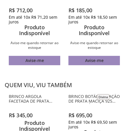
BRINCO GOTA ALONGADA
BRINCO CORAÇÃO
DISFORME DE PRATA
ABAULADO DE PRATA
MACIÇA 925
MACIÇA 925
R$
712
,
00
R$
185
,
00
Em até
10
x
R$
71
,
20
sem
Em até
10
x
R$
18
,
50
sem
juros
juros
Produto
Produto
Indisponível
Indisponível
Avise-me quando retornar ao
Avise-me quando retornar ao
estoque
estoque
Avise-me
Avise-me
QUEM VIU, VIU TAMBÉM