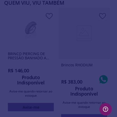
QUEM VIU, VIU TAMBÉM
BRINCO PIERCING DE
PRESSÃO BANHADO A
RHODIUM COM
Brincos RHODIUM
ZIRCÔNIAS
R$
146
,
00
Produto
R$
383
,
00
Indisponível
Produto
Avise-me quando retornar ao
Indisponível
estoque
Avise-me quando retornar ao
estoque
Avise-me