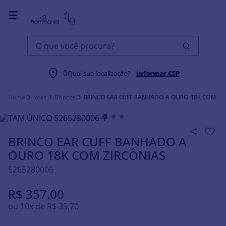
O que você procura?
0
Qual sua localização?
Informar CEP
Joias
Brincos
BRINCO EAR CUFF BANHADO A OURO 18K COM ZI
BRINCO EAR CUFF BANHADO A
OURO 18K COM ZIRCÔNIAS
5265280006
R$
357
,
00
ou
10
x de
R$
35
,
70