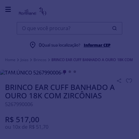
O que você procura?
0
Qual sua localização?
Informar CEP
Joias
Brincos
BRINCO EAR CUFF BANHADO A OURO 18K COM ZI
BRINCO EAR CUFF BANHADO A
OURO 18K COM ZIRCÔNIAS
5267990006
R$
517
,
00
ou
10
x de
R$
51
,
70