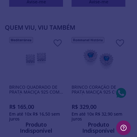
Avise-me
Avise-me
QUEM VIU, VIU TAMBÉM
Mediterrânea
Rommanel História
BRINCO QUADRADO DE
BRINCO CORAÇÃO DE
PRATA MACIÇA 925 COM
PRATA MACIÇA 925 COM
ZIRCÔNIAS
ZIRCÔNIAS
R$
165
,
00
R$
329
,
00
Em até
10
x
R$
16
,
50
sem
Em até
10
x
R$
32
,
90
sem
juros
juros
Produto
Produto
Indisponível
Indisponível