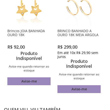
Brincos JOIA BANHADA
BRINCO BANHADO A
OURO 18K
OURO 18K MEIA ARGOLA
R$
92
,
00
R$
299
,
00
Produto
Em até
10
x
R$
29
,
90
sem
juros
Indisponível
Produto
Indisponível
Avise-me quando retornar ao
estoque
Avise-me quando retornar ao
estoque
Avise-me
Avise-me
QUEM VIU, VIU TAMBÉM