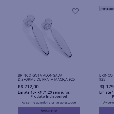
Rommanel 
BRINCO GOTA ALONGADA
BRINCO 
DISFORME DE PRATA MACIÇA 925
925
R$
712
,
00
R$
179
Em até
10
x
R$
71
,
20
sem juros
Em até
1
Produto Indisponível
P
Avise-me quando retornar ao estoque
Avise-
Avise-me