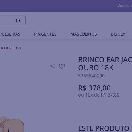
Acesso
PULSEIRAS
PINGENTES
MASCULINOS
DISNEY
 A OURO 18K
BRINCO EAR JA
OURO 18K
5269940000
R$
378
,
00
ou
10
x de
R$
37
,
80
ESTE PRODUTO 