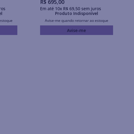
R$
695
,
00
ros
Em até
10
x
R$
69
,
50
sem juros
el
Produto Indisponível
estoque
Avise-me quando retornar ao estoque
Avise-me