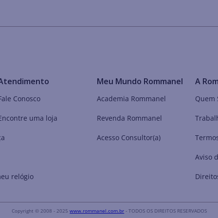
Atendimento
Meu Mundo Rommanel
A Ro
Fale Conosco
Academia Rommanel
Quem 
Encontre uma loja
Revenda Rommanel
Trabal
ça
Acesso Consultor(a)
Termos
Aviso 
eu relógio
Direito
Copyright © 2008 - 2025
www.rommanel.com.br
- TODOS OS DIREITOS RESERVADOS