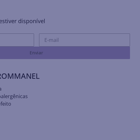
stiver disponível
Enviar
 ROMMANEL
a
oalergênicas
feito