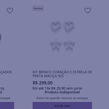
Aurora
AÇADOS
KIT BRINCO CORAÇÃO E ESTRELA DE
PRATA MACIÇA 925
R$
299
,
00
ros
Em até
10
x
R$
29
,
90
sem juros
el
Produto Indisponível
estoque
Avise-me quando retornar ao estoque
Avise-me