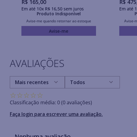
R$
165
,
00
R$
475
Em até
10
x
R$
16
,
50
sem juros
Em até
1
Produto Indisponível
P
Avise-me quando retornar ao estoque
Avise-
Avise-me
AVALIAÇÕES
Mais recentes
Todos
☆
☆
☆
☆
☆
Classificação média: 0
(0 avaliações)
Faça login para escrever uma avaliação.
Nenhuma avaliação