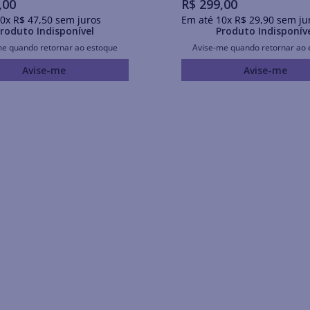
,
00
R$
299
,
00
0
x
R$
47
,
50
sem juros
Em até
10
x
R$
29
,
90
sem ju
roduto Indisponível
Produto Indisponív
me quando retornar ao estoque
Avise-me quando retornar ao 
Avise-me
Avise-me