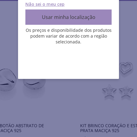
Não sei o meu cep
Usar minha localização
Os preços e disponibilidade dos produtos
podem variar de acordo com a região
selecionada.
Aurora
 BOTÃO ABSTRATO DE
KIT BRINCO CORAÇÃO E ES
ACIÇA 925
PRATA MACIÇA 925