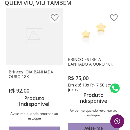
QUEM VIU, VIU TAMBÉM
BRINCO ESTRELA
BANHADO A OURO 18K
Brincos JOIA BANHADA
OURO 18K
R$
75
,
00
Em até
10
x
R$
7
,
50
sem
juros
R$
92
,
00
Produto
Produto
Indisponível
Indisponível
Avise-me quando retornar ao
Avise-me quando retornar ao
estoque
estoque
Avise-me