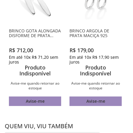
BRINCO GOTA ALONGADA
BRINCO ARGOLA DE
DISFORME DE PRATA
PRATA MACIÇA 925
MACIÇA 925
R$
712
,
00
R$
179
,
00
Em até
10
x
R$
71
,
20
sem
Em até
10
x
R$
17
,
90
sem
juros
juros
Produto
Produto
Indisponível
Indisponível
Avise-me quando retornar ao
Avise-me quando retornar ao
estoque
estoque
Avise-me
Avise-me
QUEM VIU, VIU TAMBÉM