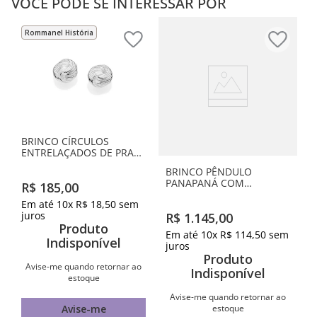
VOCÊ PODE SE INTERESSAR POR
Rommanel História
BRINCO CÍRCULOS
ENTRELAÇADOS DE PRATA
MACIÇA 925
BRINCO PÊNDULO
PANAPANÁ COM
R$
185
,
00
BORBOLETAS E
Em até
10
x
R$
18
,
50
sem
ZIRCÔNIAS DE PRATA
juros
R$
1
.
145
,
00
MACIÇA 925
Produto
Em até
10
x
R$
114
,
50
sem
Indisponível
juros
Produto
Avise-me quando retornar ao
Indisponível
estoque
Avise-me quando retornar ao
estoque
Avise-me