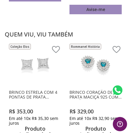
Avise-me
QUEM VIU, VIU TAMBÉM
Coleção Elos
Rommanel História
BRINCO ESTRELA COM 4
BRINCO CORAÇÃO DE
PONTAS DE PRATA
PRATA MACIÇA 925 COM
MACIÇA 925 COM
ZIRCÔNIAS
ZIRCÔNIAS
R$
353
,
00
R$
329
,
00
Em até
10
x
R$
35
,
30
sem
Em até
10
x
R$
32
,
90
sem
juros
juros
Produto
Produto