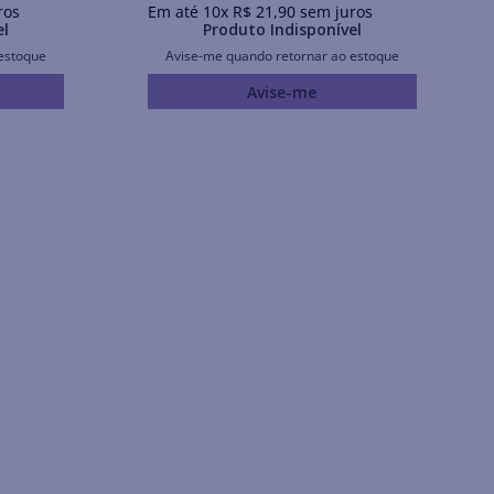
ros
Em até
10
x
R$
21
,
90
sem juros
el
Produto Indisponível
estoque
Avise-me quando retornar ao estoque
Avise-me