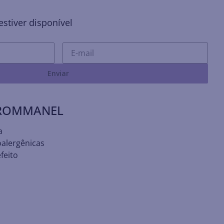
stiver disponível
Enviar
 ROMMANEL
a
oalergênicas
feito