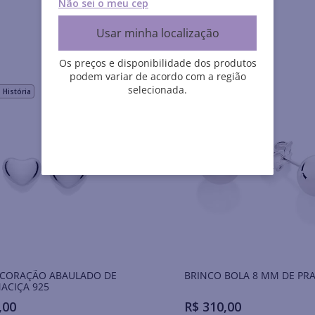
Não sei o meu cep
Usar minha localização
Os preços e disponibilidade dos produtos
podem variar de acordo com a região
selecionada.
História
 CORAÇÃO ABAULADO DE
BRINCO BOLA 8 MM DE PRA
ACIÇA 925
,
00
R$
310
,
00