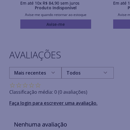
Em até
10
x
R$
84
,
90
sem juros
Em até
1
Produto Indisponível
P
Avise-me quando retornar ao estoque
Avise-
Avise-me
AVALIAÇÕES
Mais recentes
Todos
☆
☆
☆
☆
☆
Classificação média: 0
(0 avaliações)
Faça login para escrever uma avaliação.
Nenhuma avaliação