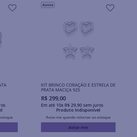
Aurora
ATA
KIT BRINCO CORAÇÃO E ESTRELA DE
PRATA MACIÇA 925
R$
299
,
00
ros
Em até
10
x
R$
29
,
90
sem juros
el
Produto Indisponível
estoque
Avise-me quando retornar ao estoque
Avise-me