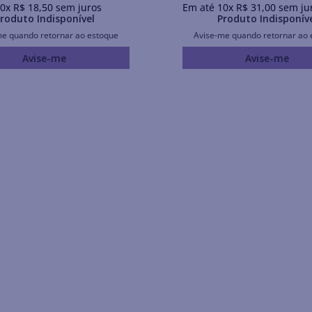
0
x
R$
18
,
50
sem juros
Em até
10
x
R$
31
,
00
sem ju
roduto Indisponível
Produto Indisponív
me quando retornar ao estoque
Avise-me quando retornar ao 
Avise-me
Avise-me