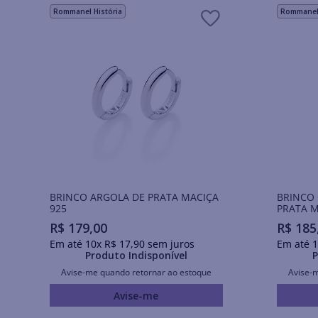
Rommanel História
Rommanel 
BRINCO ARGOLA DE PRATA MACIÇA
BRINCO
925
PRATA M
R$
179
,
00
R$
185
Em até
10
x
R$
17
,
90
sem juros
Em até
1
Produto Indisponível
P
Avise-me quando retornar ao estoque
Avise-
Avise-me