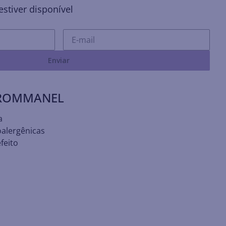
stiver disponível
Enviar
 ROMMANEL
a
oalergênicas
feito