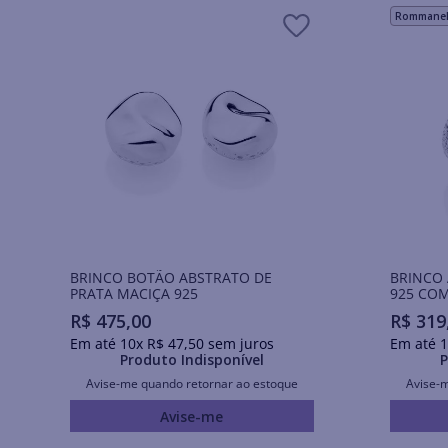
Rommanel 
BRINCO BOTÃO ABSTRATO DE
BRINCO 
PRATA MACIÇA 925
925 COM
R$
475
,
00
R$
319
Em até
10
x
R$
47
,
50
sem juros
Em até
1
Produto Indisponível
P
Avise-me quando retornar ao estoque
Avise-
Avise-me