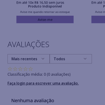
Em até
10
x
R$
16
,
50
sem juros
Em até
1
Produto Indisponível
P
Avise-me quando retornar ao estoque
Avise-
Avise-me
AVALIAÇÕES
Mais recentes
Todos
☆
☆
☆
☆
☆
Classificação média: 0
(0 avaliações)
Faça login para escrever uma avaliação.
Nenhuma avaliação