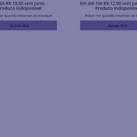
0
x
R$
18
,
50
sem juros
Em até
10
x
R$
12
,
90
sem ju
roduto Indisponível
Produto Indisponív
me quando retornar ao estoque
Avise-me quando retornar ao 
Avise-me
Avise-me