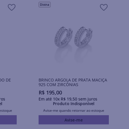
Divina
DO DE
BRINCO ARGOLA DE PRATA MACIÇA
925 COM ZIRCÔNIAS
R$
195
,
00
ros
Em até
10
x
R$
19
,
50
sem juros
el
Produto Indisponível
estoque
Avise-me quando retornar ao estoque
Avise-me