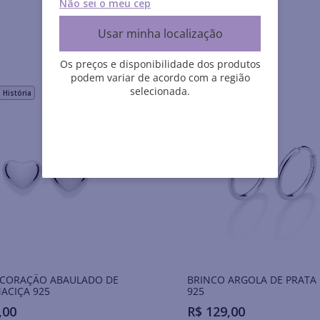
Não sei o meu cep
Usar minha localização
Os preços e disponibilidade dos produtos
podem variar de acordo com a região
selecionada.
História
Aurora
 CORAÇÃO ABAULADO DE
BRINCO ARGOLA DE PRATA
ACIÇA 925
925
,
00
R$
129
,
00