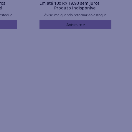
ros
Em até
10
x
R$
19
,
90
sem juros
el
Produto Indisponível
estoque
Avise-me quando retornar ao estoque
Avise-me